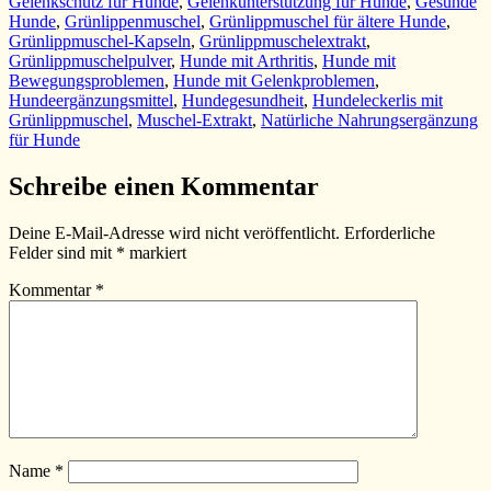
Gelenkschutz für Hunde
,
Gelenkunterstützung für Hunde
,
Gesunde
Hunde
,
Grünlippenmuschel
,
Grünlippmuschel für ältere Hunde
,
Grünlippmuschel-Kapseln
,
Grünlippmuschelextrakt
,
Grünlippmuschelpulver
,
Hunde mit Arthritis
,
Hunde mit
Bewegungsproblemen
,
Hunde mit Gelenkproblemen
,
Hundeergänzungsmittel
,
Hundegesundheit
,
Hundeleckerlis mit
Grünlippmuschel
,
Muschel-Extrakt
,
Natürliche Nahrungsergänzung
für Hunde
Schreibe einen Kommentar
Deine E-Mail-Adresse wird nicht veröffentlicht.
Erforderliche
Felder sind mit
*
markiert
Kommentar
*
Name
*